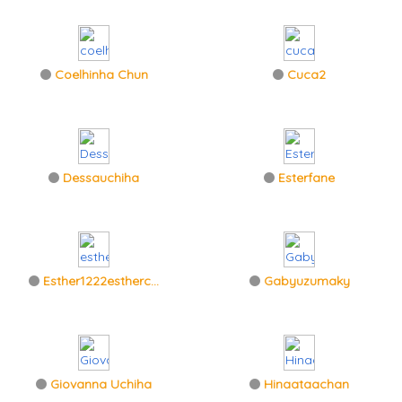
Coelhinha Chun
Cuca2
Dessauchiha
Esterfane
Esther1222estherc...
Gabyuzumaky
Giovanna Uchiha
Hinaataachan