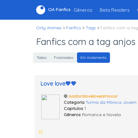
Gêneros
Beta Readers
OA Fanfics
Only Animes
>
Fanfics
>
Tags
>
Fanfics com a tag
Fanfics com a tag anjos
Todas
Finalizadas
Em Andamento
Love love💖💖
Isadoraloveloveamooor
Categoria
Turma da Mônica Jovem
Capitulos
1
Gêneros
Romance e Novela