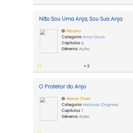
Não Sou Uma Anja, Sou Sua Anja
Missbia
Categoria
Amor Doce
Capitulos
6
Gêneros
Ação
+ 2
O Protetor do Anjo
Akane Chan
Categoria
Histórias Originais
Capitulos
1
Gêneros
Ação