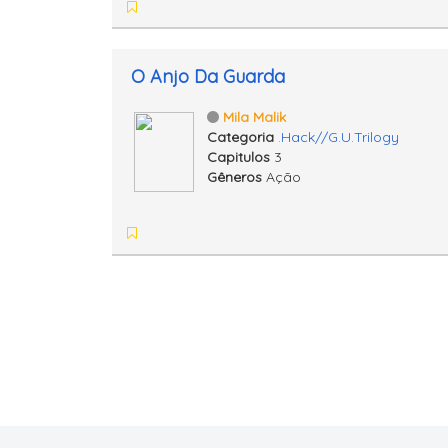
O Anjo Da Guarda
Mila Malik
Categoria
.Hack//G.U.Trilogy
Capitulos
3
Gêneros
Ação