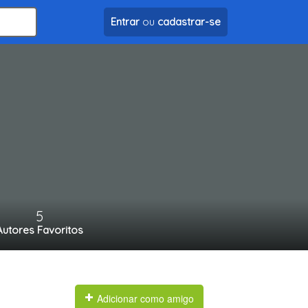
Entrar
ou
cadastrar-se
5
Autores Favoritos
Adicionar como amigo