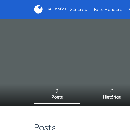
Gêneros
Beta Readers
OA Fanfics
2
0
Posts
Histórias
Posts