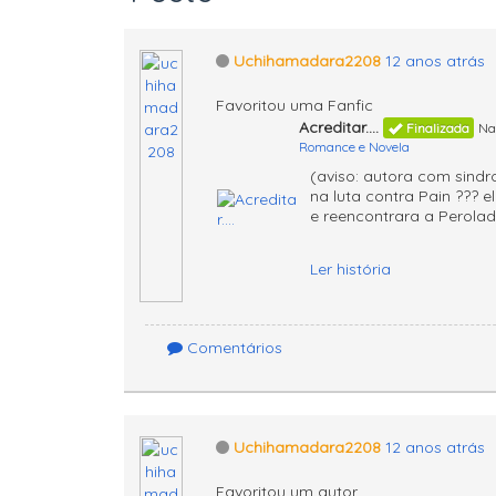
Uchihamadara2208
12 anos atrás
Favoritou uma Fanfic
Acreditar....
Finalizada
Na
Romance e Novela
(aviso: autora com sindr
na luta contra Pain ??? 
e reencontrara a Perolad
Ler história
Comentários
Uchihamadara2208
12 anos atrás
Favoritou um autor