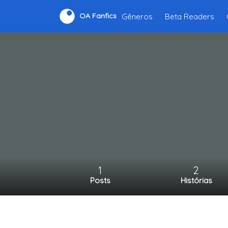
Gêneros
Beta Readers
OA Fanfics
1
2
Posts
Histórias