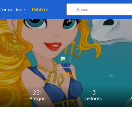
Comunidade
Publicar
Liziliza
251
13
Amigos
Leitores