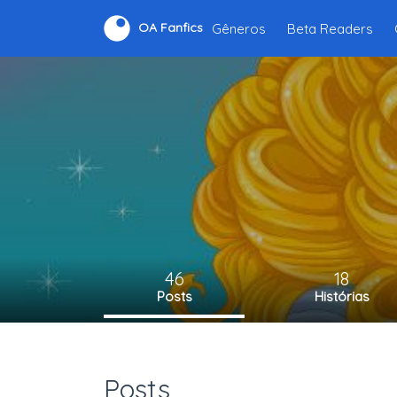
Gêneros
Beta Readers
OA Fanfics
46
18
Posts
Histórias
Posts