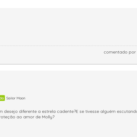
comentado por
da
Sailor Moon
 um desejo diferente a estrela cadente?E se tivesse alguém escutand
roteção ao amor de Molly?