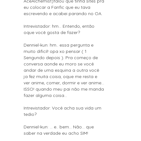
AceAlchemist)falou que tinha sites pra
eu colocar a Fanfic que eu tava
escrevendo e acabei parando no OA.
Intrevistador: hm... Entendo, então
oque você gosta de fazer?
Denniel-kun: hm.. essa pergunta e
muito dificil! opa xo pensar ( 1
Sengundo depois ). Pra começo de
conversa aonde eu moro se você
andar de uma esquina a outra você
ja fez muita coisa, oque me resta e
ver anime, comer, dormir e ver anime...
ISSO! quando meu pai não me manda
fazer alguma coisa...
Intrevistador: Você acha sua vida um
tedio?
Denniel-kun: ... e.. bem... Não... que
saber na verdade eu acho SIM!