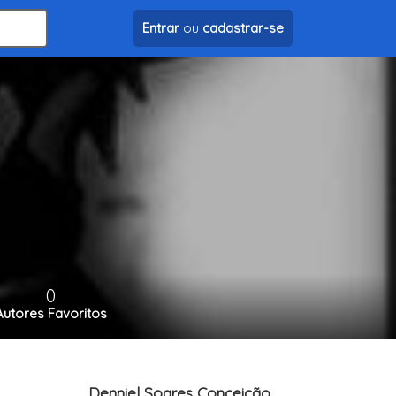
Entrar
ou
cadastrar-se
0
Autores Favoritos
Denniel Soares Conceição