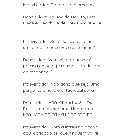
Intrevistador: Do que você precisa?
Denniel-kun: Do Box do Naruto, One
Piece e Bleach... e de UMA NAMORADA
T.T
Intrevistador: Se fosse pra escolher
um ou outro oque você escolheria?
Denniel-kun: Vem ká, porque você
precisa colocar perguntas tão dificeis
de responder?
Intrevistador: Não acho que seja uma
pergunta dificil... e então qual seria?
Denniel-kun: Hãã; Chikushoo! ... Os
Boxs! ... ou melhor uma Namorada...
hãã.. VIDA DE OTAKU E TRISTE T.T
Intrevistador: Bom a Intrevista acaba
aqui obrigado sei que ninguém vai rir