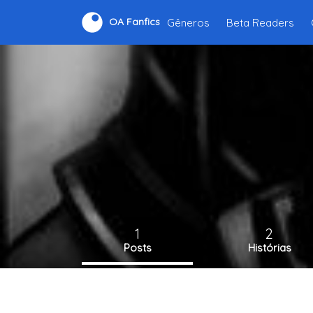
Gêneros
Beta Readers
OA Fanfics
1
2
Posts
Histórias