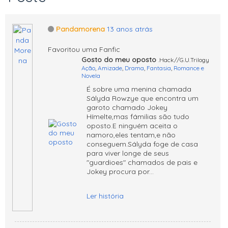
Pandamorena
13 anos atrás
Favoritou uma Fanfic
Gosto do meu oposto
.Hack//G.U.Trilogy
Ação
,
Amizade
,
Drama
,
Fantasia
,
Romance e
Novela
É sobre uma menina chamada
Sályda Rowzye que encontra um
garoto chamado Jokey
Hímelte,mas fámilias são tudo
oposto.E ninguém aceita o
namoro,eles tentam,e não
conseguem.Sályda foge de casa
para viver longe de seus
"guardioes" chamados de pais e
Jokey procura por
...
Ler história