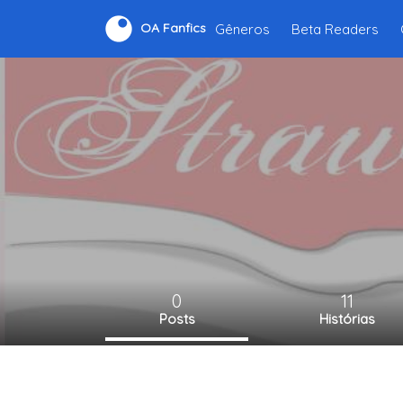
Gêneros
Beta Readers
OA Fanfics
0
11
Posts
Histórias