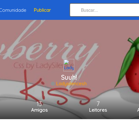
Comunidade
Publicar
Suuh!
Ladysilencesh
13
7
Amigos
Leitores