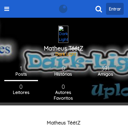
Entrar
Matheus TéétZ
Dark Light
1
0
391
Posts
Histórias
Amigos
0
0
Leitores
Autores
Favoritos
Matheus TéétZ