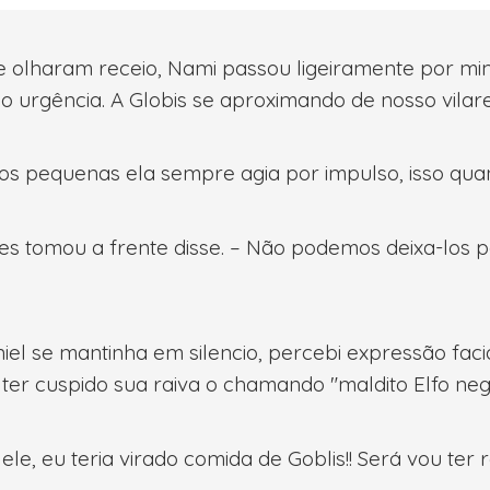
 olharam receio, Nami passou ligeiramente por mim,
 urgência. A Globis se aproximando de nosso vilar
s pequenas ela sempre agia por impulso, isso qua
s tomou a frente disse. – Não podemos deixa-los pa
aniel se mantinha em silencio, percebi expressão fa
ter cuspido sua raiva o chamando "maldito Elfo negr
ele, eu teria virado comida de Goblis!! Será vou ter 