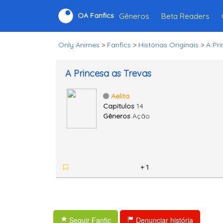
Gêneros
Beta Readers
OA Fanfics
Only Animes
>
Fanfics
>
Histórias Originais
>
A Pr
A Princesa as Trevas
Aelita
Capitulos
14
Gêneros
Ação
+ 1
Seguir Fanfic
Denunciar história