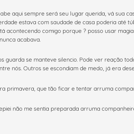
abe aqui sempre será seu lugar querida, vá sua ca
erdade estava com saudade de casa poderia até tú
 está acontecendo comigo porque ? posso usar magia
 nunca acabava.
, os guarda se manteve silencio. Pode ver reação to
entre nós. Outros se escondiam de medo, já era des
a primavera, que tão ficar e tentar arruma compa
epiei não me sentia preparada arruma companheiro