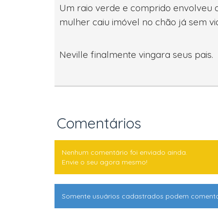
Um raio verde e comprido envolveu a 
mulher caiu imóvel no chão já sem vi
Neville finalmente vingara seus 
Comentários
Nenhum comentário foi enviado ainda.
Envie o seu agora mesmo!
Somente usuários cadastrados podem coment