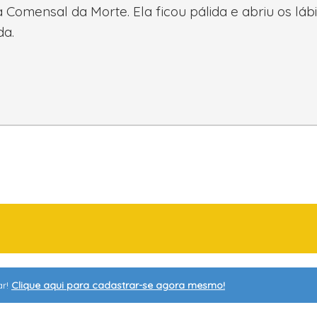
Comensal da Morte. Ela ficou pálida e abriu os láb
da.
pais.
ar!
Clique aqui para cadastrar-se agora mesmo!