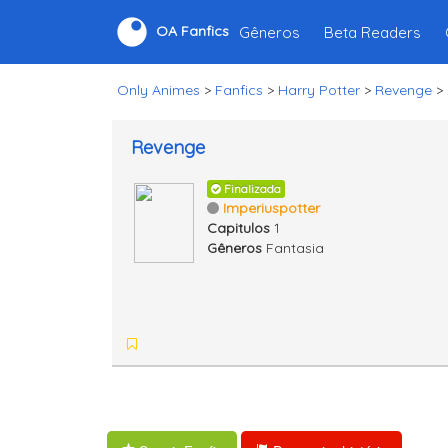
Gêneros
Beta Readers
OA Fanfics
Only Animes
>
Fanfics
>
Harry Potter
>
Revenge
>
Revenge
Finalizada
Imperiuspotter
Capitulos
1
Gêneros
Fantasia