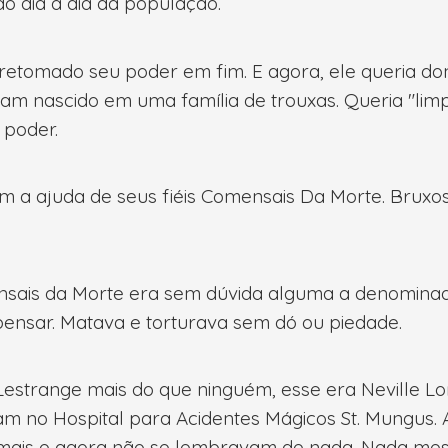
o dia a dia da população.
retomado seu poder em fim. E agora, ele queria domi
m nascido em uma família de trouxas. Queria "limp
 poder.
m a ajuda de seus fiéis Comensais Da Morte. Brux
nsais da Morte era sem dúvida alguma a denominada 
 pensar. Matava e torturava sem dó ou piedade.
estrange mais do que ninguém, esse era Neville Lon
m no Hospital para Acidentes Mágicos St. Mungus.
 mais e agora não se lembravam de nada. Nada me