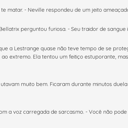
 te matar. - Neville respondeu de um jeito ameaçado
ellatrix perguntou furiosa. - Seu traidor de sangue
o que a Lestrange quase não teve tempo de se prot
da ao extremo. Ela tentou um feitiço estuporante, m
ois lutavam muito bem. Ficaram durante minutos duelan
se com a voz carregada de sarcasmo. - Você não pod