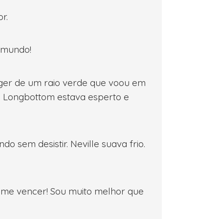
r.
 imundo!
eger de um raio verde que voou em
as Longbottom estava esperto e
do sem desistir. Neville suava frio.
e me vencer! Sou muito melhor que