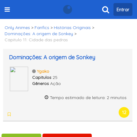
Entrar
Only Animes
>
Fanfics
>
Histórias Originais
>
Dominações: A origem de Sonkey
>
Capitulo 11: Cidade das pedras
Dominações: A origem de Sonkey
Ygako
Capitulos
25
Gêneros
Ação
Tempo estimado de leitura: 2 minutos
12