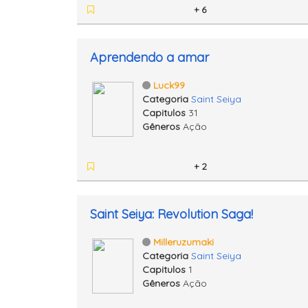
+ 6
Aprendendo a amar
Luck99
Categoria
Saint Seiya
Capitulos
31
Gêneros
Ação
+ 2
Saint Seiya: Revolution Saga!
Milleruzumaki
Categoria
Saint Seiya
Capitulos
1
Gêneros
Ação