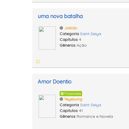
uma nova batalha
Jokido
Categoria
Saint Seiya
Capitulos
4
Gêneros
Ação
Amor Doentio
Finalizada
Yeyesung
Categoria
Saint Seiya
Capitulos
41
Gêneros
Romance e Novela