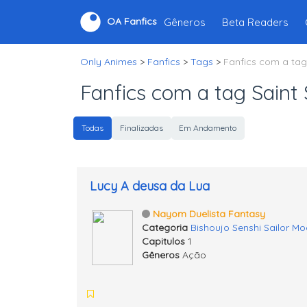
Gêneros
Beta Readers
OA Fanfics
Only Animes
>
Fanfics
>
Tags
>
Fanfics com a tag
Fanfics com a tag Saint 
Todas
Finalizadas
Em Andamento
Lucy A deusa da Lua
Nayom Duelista Fantasy
Categoria
Bishoujo Senshi Sailor Mo
Capitulos
1
Gêneros
Ação