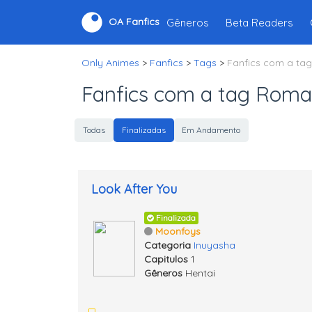
Gêneros
Beta Readers
OA Fanfics
Only Animes
>
Fanfics
>
Tags
>
Fanfics com a ta
Fanfics com a tag Rom
Todas
Finalizadas
Em Andamento
Look After You
Finalizada
Moonfoys
Categoria
Inuyasha
Capitulos
1
Gêneros
Hentai