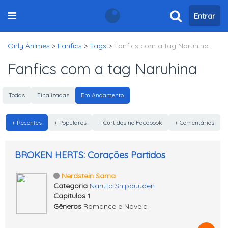
Entrar
Only Animes
>
Fanfics
>
Tags
>
Fanfics com a tag Naruhina
Fanfics com a tag Naruhina
Todas
Finalizadas
Em Andamento
+ Recentes
+ Populares
+ Curtidos no Facebook
+ Comentários
BROKEN HERTS: Corações Partidos
Nerdstein Sama
Categoria
Naruto Shippuuden
Capitulos
1
Gêneros
Romance e Novela