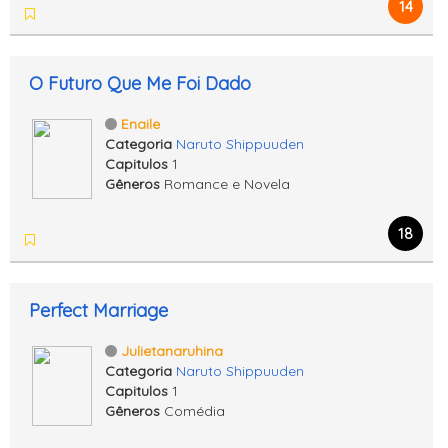
14
O Futuro Que Me Foi Dado
Enaile
Categoria
Naruto Shippuuden
Capitulos
1
Gêneros
Romance e Novela
18
Perfect Marriage
Julietanaruhina
Categoria
Naruto Shippuuden
Capitulos
1
Gêneros
Comédia