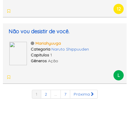
12
Não vou desistir de você.
Mariahyuuga
Categoria
Naruto Shippuuden
Capitulos
1
Gêneros
Ação
L
1
2
...
7
Próxima