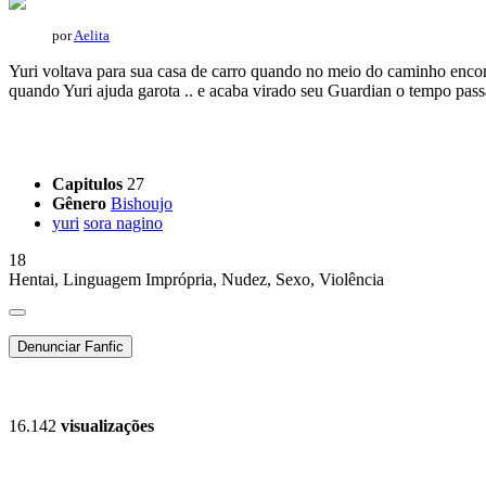
por
Aelita
Yuri voltava para sua casa de carro quando no meio do caminho encon
quando Yuri ajuda garota .. e acaba virado seu Guardian o tempo pass
Começar a ler a história
Capitulos
27
Gênero
Bishoujo
yuri
sora nagino
18
Hentai, Linguagem Imprópria, Nudez, Sexo, Violência
Denunciar Fanfic
16.142
visualizações