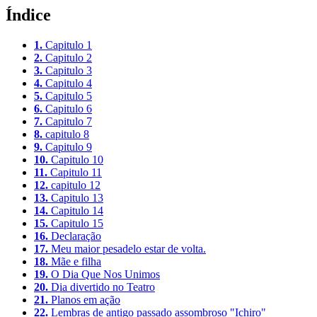
Índice
1.
Capitulo 1
2.
Capitulo 2
3.
Capitulo 3
4.
Capitulo 4
5.
Capitulo 5
6.
Capitulo 6
7.
Capitulo 7
8.
capitulo 8
9.
Capitulo 9
10.
Capitulo 10
11.
Capitulo 11
12.
capitulo 12
13.
Capitulo 13
14.
Capitulo 14
15.
Capitulo 15
16.
Declaração
17.
Meu maior pesadelo estar de volta.
18.
Mãe e filha
19.
O Dia Que Nos Unimos
20.
Dia divertido no Teatro
21.
Planos em ação
22.
Lembras de antigo passado assombroso "Ichiro"