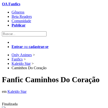
OA Fanfics
Gêneros
Beta Readers
Comunidade
Publicar
Entrar
ou
cadastrar-se
Only Animes
>
Fanfics
>
Kaleido Star
>
Caminhos Do Coração
Fanfic
Caminhos Do Coração
em
Kaleido Star
Finalizada