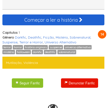
Começar a ler a história
Capitulos
1
14
Gênero
Darkfic
,
Deathfic
,
Ficção
,
Mistério
,
Sobrenatural
,
Suspense
,
Terror e Horror
,
Universo Alternativo
terror
horror
história originais
suspense
universo alternativo
mistério
halloween
darkfic
deathfic
sobrenatural
Mutilação, Violência
Seguir Fanfic
Denunciar Fanfic