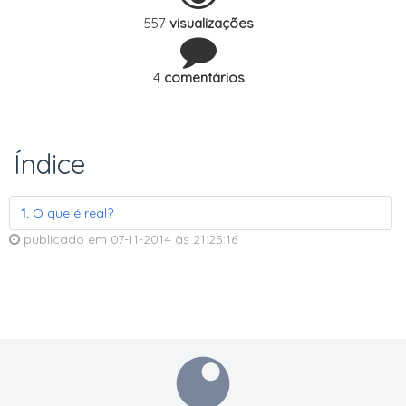
557
visualizações
4
comentários
Índice
1.
O que é real?
publicado em
07-11-2014
às
21:25:16