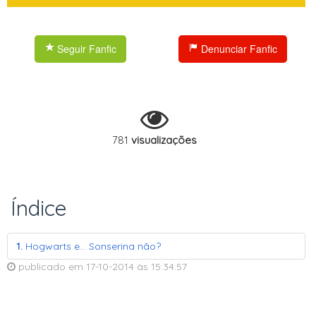
Seguir Fanfic
Denunciar Fanfic
781
visualizações
Índice
1.
Hogwarts e... Sonserina não?
publicado em
17-10-2014
às
15:34:57