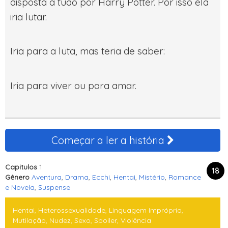
disposta a tudo por Harry Potter. Por isso ela
iria lutar.
Iria para a luta, mas teria de saber:
Iria para viver ou para amar.
Começar a ler a história
Capitulos
1
18
Gênero
Aventura
,
Drama
,
Ecchi
,
Hentai
,
Mistério
,
Romance
e Novela
,
Suspense
Hentai, Heterossexualidade, Linguagem Imprópria,
Mutilação, Nudez, Sexo, Spoiler, Violência