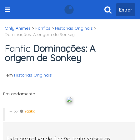
Entrar
Only Animes
>
Fanfics
>
Histórias Originais
>
Dominações: A origem de Sonkey
Fanfic
Dominações: A
origem de Sonkey
em
Histórias Originais
Em andamento
por
Ygako
Esta narrativa de ficção trata sobre as