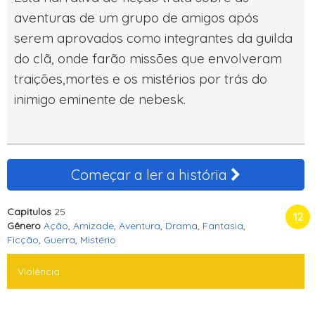
aventuras de um grupo de amigos após
serem aprovados como integrantes da guilda
do clã, onde farão missões que envolveram
traições,mortes e os mistérios por trás do
inimigo eminente de nebesk.
Começar a ler a história
Capitulos
25
12
Gênero
Ação
,
Amizade
,
Aventura
,
Drama
,
Fantasia
,
Ficção
,
Guerra
,
Mistério
Violência