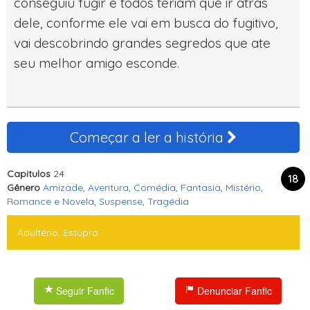
conseguiu fugir e todos teriam que ir atras
dele, conforme ele vai em busca do fugitivo,
vai descobrindo grandes segredos que ate
seu melhor amigo esconde.
Começar a ler a história
Capitulos
24
18
Gênero
Amizade
,
Aventura
,
Comédia
,
Fantasia
,
Mistério
,
Romance e Novela
,
Suspense
,
Tragédia
Adultério, Estupro
Seguir Fanfic
Denunciar Fanfic