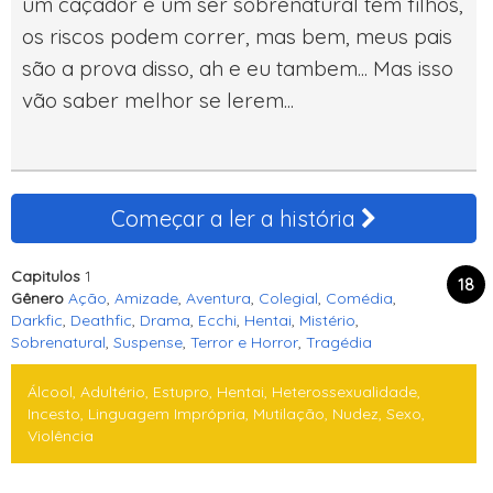
um caçador e um ser sobrenatural tem filhos,
os riscos podem correr, mas bem, meus pais
são a prova disso, ah e eu tambem... Mas isso
vão saber melhor se lerem...
Começar a ler a história
Capitulos
1
18
Gênero
Ação
,
Amizade
,
Aventura
,
Colegial
,
Comédia
,
Darkfic
,
Deathfic
,
Drama
,
Ecchi
,
Hentai
,
Mistério
,
Sobrenatural
,
Suspense
,
Terror e Horror
,
Tragédia
Álcool, Adultério, Estupro, Hentai, Heterossexualidade,
Incesto, Linguagem Imprópria, Mutilação, Nudez, Sexo,
Violência