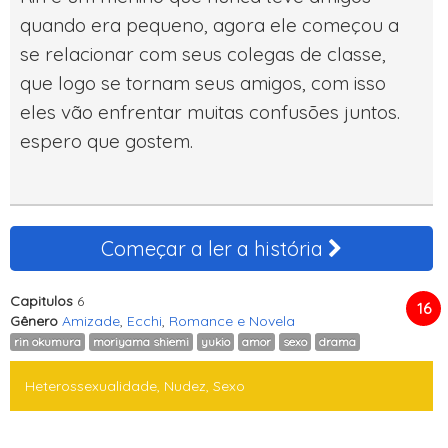
quando era pequeno, agora ele começou a
se relacionar com seus colegas de classe,
que logo se tornam seus amigos, com isso
eles vão enfrentar muitas confusões juntos.
espero que gostem.
Começar a ler a história
Capitulos
6
16
Gênero
Amizade
,
Ecchi
,
Romance e Novela
rin okumura
moriyama shiemi
yukio
amor
sexo
drama
Heterossexualidade, Nudez, Sexo