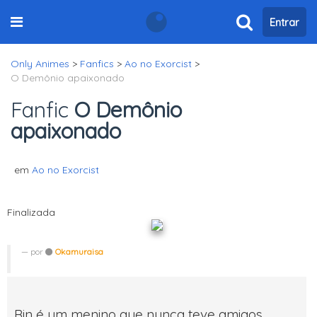
Entrar
Only Animes
>
Fanfics
>
Ao no Exorcist
>
O Demônio apaixonado
Fanfic
O Demônio
apaixonado
em
Ao no Exorcist
Finalizada
por
Okamuraisa
Rin é um menino que nunca teve amigos