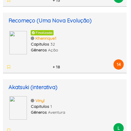
+ 15
Recomeço (Uma Nova Evolução)
Finalizada
Khenrique1
Capitulos
32
Gêneros
Ação
14
+ 18
Akatsuki (interativa)
Vinyl
Capitulos
1
Gêneros
Aventura
L