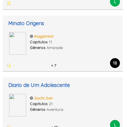
L
Minato Origens
Kagaminir
Capitulos
11
Gêneros
Amizade
18
+ 7
Diario de Um Adolescente
Sachi San
Capitulos
21
Gêneros
Aventura
L