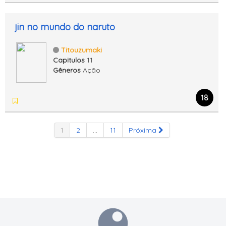
jin no mundo do naruto
Titouzumaki
Capitulos
11
Gêneros
Ação
18
1
2
...
11
Próxima