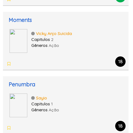
Moments
Vicky Anjo Suicida
Capitulos
2
Gêneros
Ação
18
Penumbra
Sayio
Capitulos
1
Gêneros
Ação
18