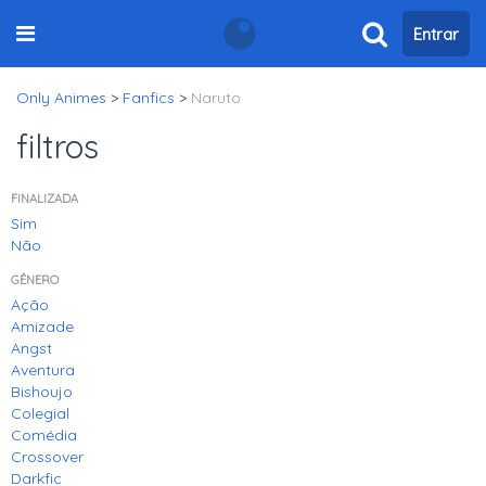
Entrar
Only Animes
>
Fanfics
>
Naruto
filtros
FINALIZADA
Sim
Não
GÊNERO
Ação
Amizade
Angst
Aventura
Bishoujo
Colegial
Comédia
Crossover
Darkfic