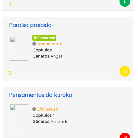
L
Paraíso proibido
Finalizada
Aanonimaa
Capitulos
1
Gêneros
Angst
12
Pensamentos do kuroko
Ella Souza
Capitulos
1
Gêneros
Amizade