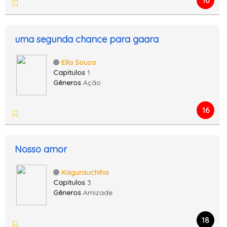
16
uma segunda chance para gaara
Ella Souza
Capitulos
1
Gêneros
Ação
16
Nosso amor
Kagurauchiha
Capitulos
3
Gêneros
Amizade
18