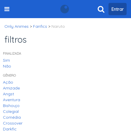
Entrar
Only Animes
>
Fanfics
>
Naruto
filtros
FINALIZADA
Sim
Não
GÊNERO
Ação
Amizade
Angst
Aventura
Bishoujo
Colegial
Comédia
Crossover
Darkfic