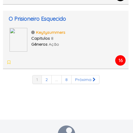
O Prisioneiro Esquecido
Keytysummers
Capitulos
8
Gêneros
Ação
16
1
2
...
8
Próxima