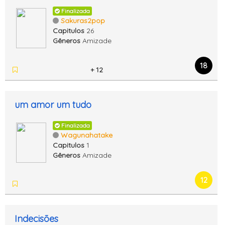
Finalizada
Sakuras2pop
Capitulos
26
Gêneros
Amizade
18
+ 12
um amor um tudo
Finalizada
Wagunahatake
Capitulos
1
Gêneros
Amizade
12
Indecisões