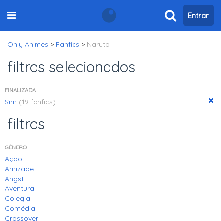
Entrar
Only Animes
>
Fanfics
>
Naruto
filtros selecionados
FINALIZADA
Sim
(19 fanfics)
filtros
GÊNERO
Ação
Amizade
Angst
Aventura
Colegial
Comédia
Crossover