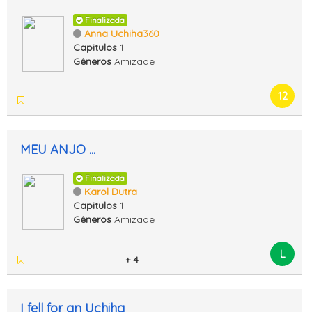
Finalizada
Anna Uchiha360
Capitulos
1
Gêneros
Amizade
12
MEU ANJO ...
Finalizada
Karol Dutra
Capitulos
1
Gêneros
Amizade
L
+ 4
I fell for an Uchiha