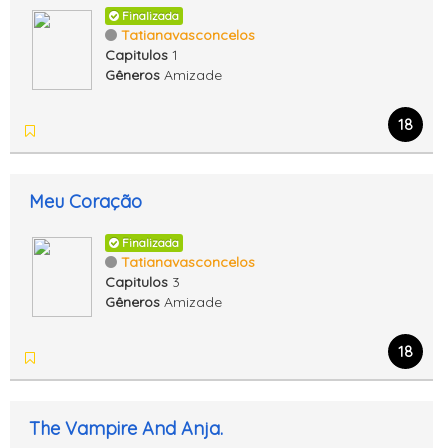
Finalizada
Tatianavasconcelos
Capitulos
1
Gêneros
Amizade
18
Meu Coração
Finalizada
Tatianavasconcelos
Capitulos
3
Gêneros
Amizade
18
The Vampire And Anja.