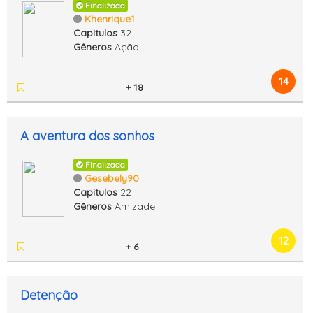
Finalizada
Khenrique1
Capitulos
32
Gêneros
Ação
14
+ 18
A aventura dos sonhos
Finalizada
Gesebely90
Capitulos
22
Gêneros
Amizade
12
+ 6
Detenção