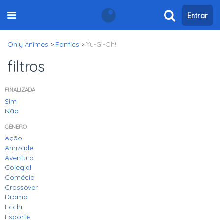
Entrar
Only Animes
>
Fanfics
>
Yu-Gi-Oh!
filtros
FINALIZADA
Sim
Não
GÊNERO
Ação
Amizade
Aventura
Colegial
Comédia
Crossover
Drama
Ecchi
Esporte