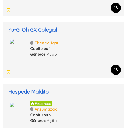
18
Yu-Gi Oh GX Colegial
Thedevillight
Capitulos
1
Gêneros
Ação
18
Hospede Maldito
Finalizada
Anzumazaki
Capitulos
9
Gêneros
Ação