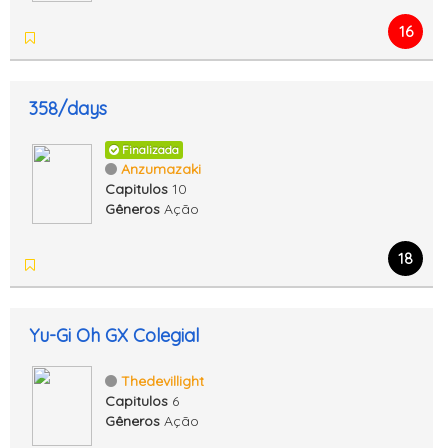
16
358/days
Finalizada
Anzumazaki
Capitulos
10
Gêneros
Ação
18
Yu-Gi Oh GX Colegial
Thedevillight
Capitulos
6
Gêneros
Ação