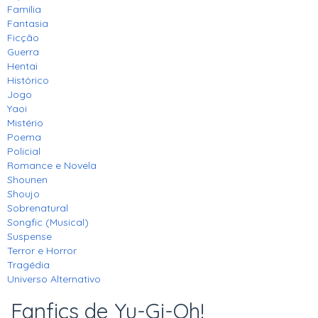
Família
Fantasia
Ficção
Guerra
Hentai
Histórico
Jogo
Yaoi
Mistério
Poema
Policial
Romance e Novela
Shounen
Shoujo
Sobrenatural
Songfic (Musical)
Suspense
Terror e Horror
Tragédia
Universo Alternativo
Fanfics de Yu-Gi-Oh!