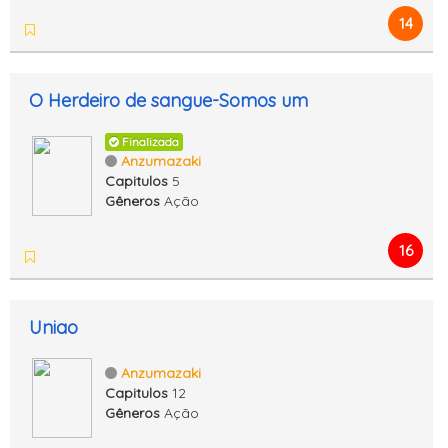
14
O Herdeiro de sangue-Somos um
Finalizada
Anzumazaki
Capitulos
5
Gêneros
Ação
16
Uniao
Anzumazaki
Capitulos
12
Gêneros
Ação