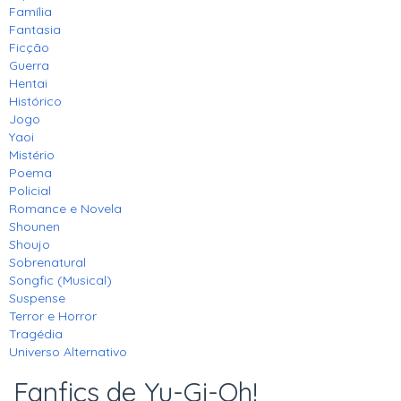
Família
Fantasia
Ficção
Guerra
Hentai
Histórico
Jogo
Yaoi
Mistério
Poema
Policial
Romance e Novela
Shounen
Shoujo
Sobrenatural
Songfic (Musical)
Suspense
Terror e Horror
Tragédia
Universo Alternativo
Fanfics de Yu-Gi-Oh!