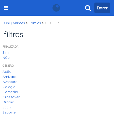
Entrar
Only Animes
>
Fanfics
>
Yu-Gi-Oh!
filtros
FINALIZADA
Sim
Não
GÊNERO
Ação
Amizade
Aventura
Colegial
Comédia
Crossover
Drama
Ecchi
Esporte