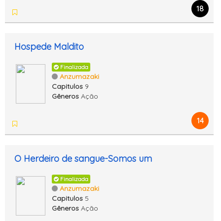
18
Hospede Maldito
Finalizada
Anzumazaki
Capitulos
9
Gêneros
Ação
14
O Herdeiro de sangue-Somos um
Finalizada
Anzumazaki
Capitulos
5
Gêneros
Ação