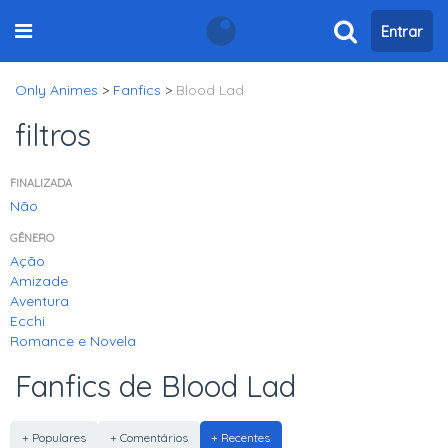
Entrar
Only Animes
>
Fanfics
>
Blood Lad
filtros
FINALIZADA
Não
GÊNERO
Ação
Amizade
Aventura
Ecchi
Romance e Novela
Fanfics de Blood Lad
+ Populares
+ Comentários
+ Recentes