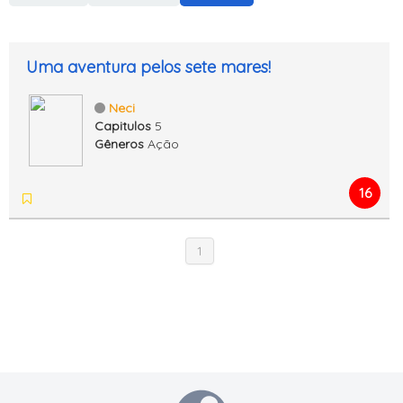
Uma aventura pelos sete mares!
Neci
Capitulos
5
Gêneros
Ação
16
1