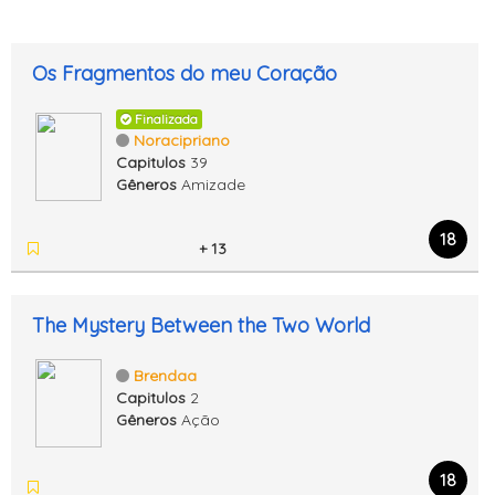
Os Fragmentos do meu Coração
Finalizada
Noracipriano
Capitulos
39
Gêneros
Amizade
18
+ 13
The Mystery Between the Two World
Brendaa
Capitulos
2
Gêneros
Ação
18