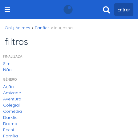
Entrar
Only Animes
>
Fanfics
>
Inuyasha
filtros
FINALIZADA
Sim
Não
GÊNERO
Ação
Amizade
Aventura
Colegial
Comédia
Darkfic
Drama
Ecchi
Família