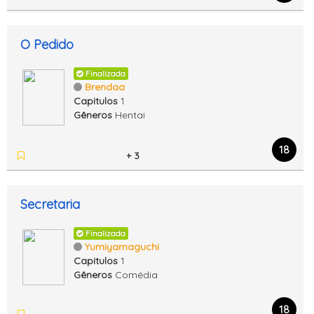
O Pedido
Finalizada
Brendaa
Capitulos
1
Gêneros
Hentai
18
+ 3
Secretaria
Finalizada
Yumiyamaguchi
Capitulos
1
Gêneros
Comédia
18