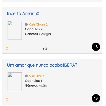
Incerto Amanhã
Kah Chans2
Capitulos
4
Gêneros
Colegial
18
+ 3
Um amor que nunca acaba!!!SERÁ?
Allie Blake
Capitulos
1
Gêneros
Ação
18