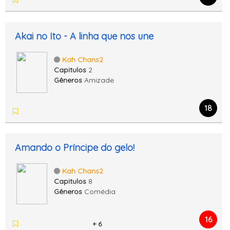
Akai no Ito - A linha que nos une
Kah Chans2
Capitulos
2
Gêneros
Amizade
18
Amando o Príncipe do gelo!
Kah Chans2
Capitulos
8
Gêneros
Comédia
16
+ 6