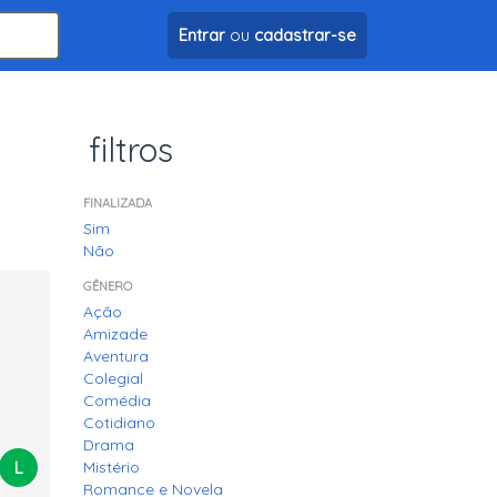
Entrar
ou
cadastrar-se
filtros
FINALIZADA
Sim
Não
GÊNERO
Ação
Amizade
Aventura
Colegial
Comédia
Cotidiano
Drama
L
Mistério
Romance e Novela