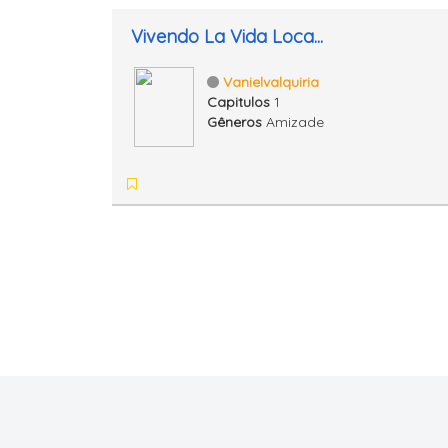
Vivendo La Vida Loca...
Vanielvalquiria
Capitulos
1
Gêneros
Amizade