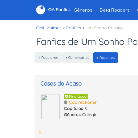
Gêneros
Beta Readers
OA Fanfics
Only Animes
>
Fanfics
>
Um Sonho Possível
Fanfics de Um Sonho Po
+ Populares
+ Comentários
+ Recentes
Casos do Acaso
Finalizada
Cadirectioner
Capitulos
8
Gêneros
Colegial