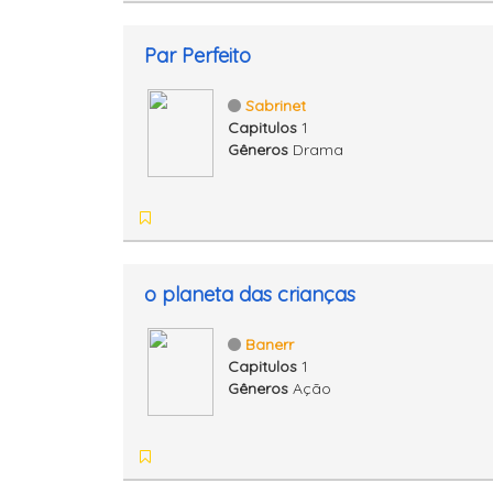
Par Perfeito
Sabrinet
Capitulos
1
Gêneros
Drama
o planeta das crianças
Banerr
Capitulos
1
Gêneros
Ação