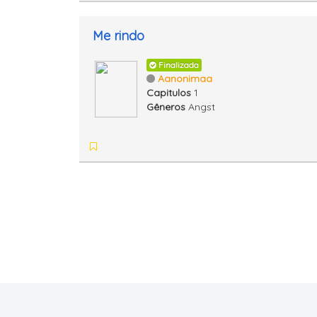
Me rindo
Finalizada
Aanonimaa
Capitulos
1
Gêneros
Angst