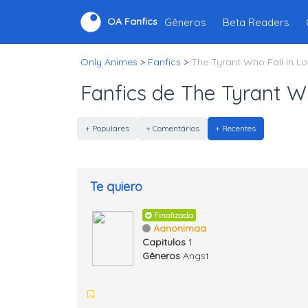
Gêneros
Beta Readers
OA Fanfics
Only Animes
>
Fanfics
>
The Tyrant Who Fall in L
Fanfics de The Tyrant Wh
+ Populares
+ Comentários
+ Recentes
Te quiero
Finalizada
Aanonimaa
Capitulos
1
Gêneros
Angst