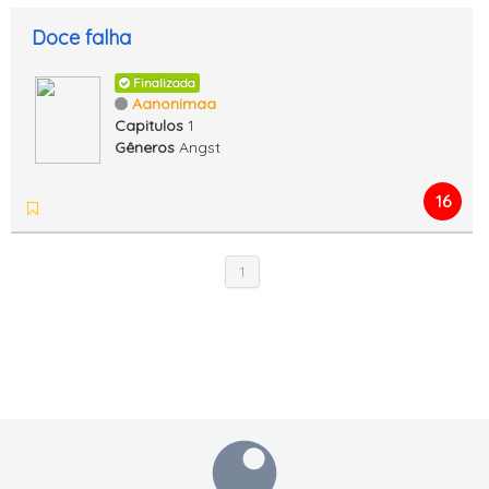
Doce falha
Finalizada
Aanonimaa
Capitulos
1
Gêneros
Angst
16
1