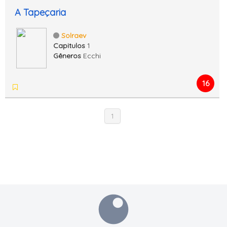
A Tapeçaria
Solraev
Capitulos
1
Gêneros
Ecchi
16
1