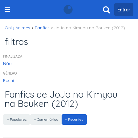
Entrar
Only Animes
>
Fanfics
>
JoJo no Kimyou na Bouken (2012)
filtros
FINALIZADA
Não
GÊNERO
Ecchi
Fanfics de JoJo no Kimyou
na Bouken (2012)
+ Populares
+ Comentários
+ Recentes