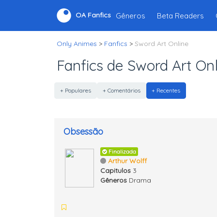
Gêneros
Beta Readers
OA Fanfics
Only Animes
>
Fanfics
>
Sword Art Online
Fanfics de Sword Art On
+ Populares
+ Comentários
+ Recentes
Obsessão
Finalizada
Arthur Wolff
Capitulos
3
Gêneros
Drama