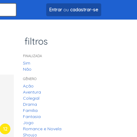
Entrar
ou
cadastrar-se
filtros
FINALIZADA
Sim
Não
GÊNERO
Ação
Aventura
Colegial
Drama
Família
Fantasia
Jogo
12
Romance e Novela
Shoujo