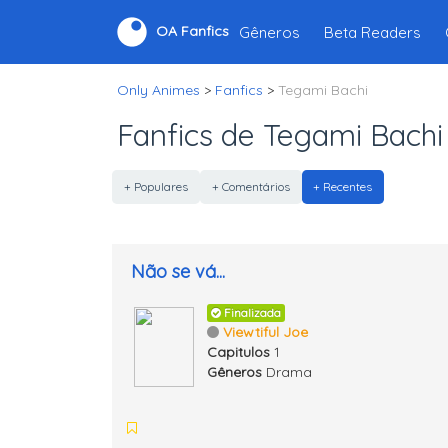
Gêneros
Beta Readers
OA Fanfics
Only Animes
>
Fanfics
>
Tegami Bachi
Fanfics de Tegami Bachi
+ Populares
+ Comentários
+ Recentes
Não se vá...
Finalizada
Viewtiful Joe
Capitulos
1
Gêneros
Drama