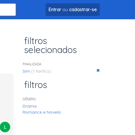
Entrar
ou
cadastrar-se
filtros
selecionados
FINALIZADA
Sim
(1 fanfics)
filtros
GÊNERO
Drama
Romance e Novela
L