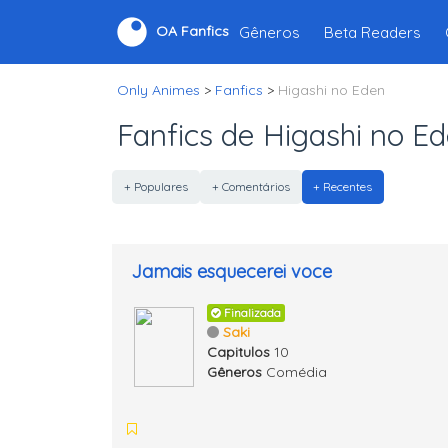
Gêneros
Beta Readers
OA Fanfics
Only Animes
>
Fanfics
>
Higashi no Eden
Fanfics de Higashi no E
+ Populares
+ Comentários
+ Recentes
Jamais esquecerei voce
Finalizada
Saki
Capitulos
10
Gêneros
Comédia