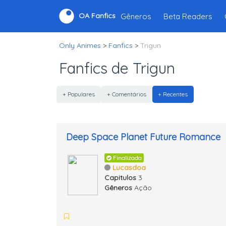
Gêneros
Beta Readers
OA Fanfics
Only Animes
>
Fanfics
>
Trigun
Fanfics de Trigun
+ Populares
+ Comentários
+ Recentes
Deep Space Planet Future Romance
Finalizada
Lucasdoa
Capitulos
3
Gêneros
Ação